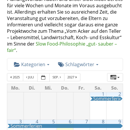
für viele Wochen und Monate im Voraus ausgebucht
ist. Allerdings erhalten Sie so ausreichend Zeit, die
Veranstaltung gut vorzubereiten, die Eltern zu
informieren und vielleicht sogar daraus eine ganze
Projektwoche zum Thema „Vom Acker auf den Teller
– Lebensmittel, Landwirtschaft, Koch- und Esskultur“
im Sinne der
Slow Food-Philosophie „gut- sauber –
fair“
.
Kategorien
Schlagwörter
2025
JULI
SEP.
2027
Mo.
Di.
Mi.
Do.
Fr.
Sa.
So.
1
2
Sommerferien
3
4
5
6
7
8
9
Sommerferien