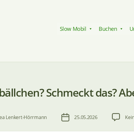
Slow Mobil
Buchen
U
bällchen? Schmeckt das? Abe
Kategorien
r
Veröffentlichungsdatum
ea Lenkert-Hörrmann
25.05.2026
Kei