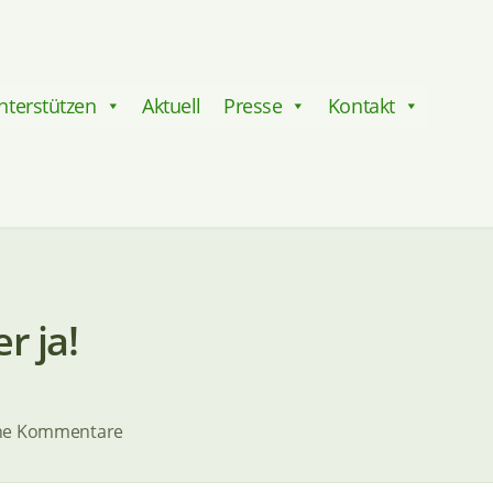
nterstützen
Aktuell
Presse
Kontakt
r ja!
zu
ne Kommentare
Reisbällchen?
Schmeckt