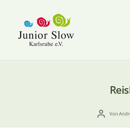
Slow
Mobil
Karlsruhe
Reis
Beitragsauto
Von
Andr