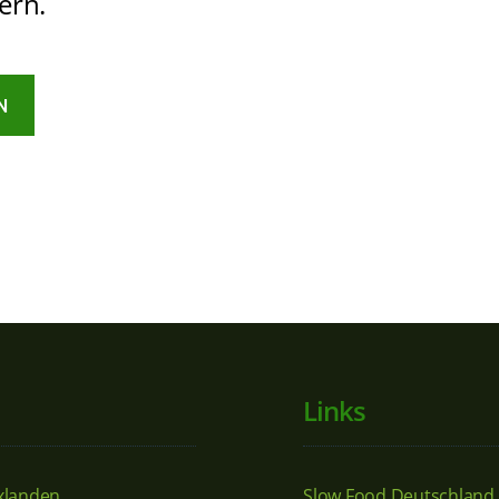
ern.
Links
xlanden
Slow Food Deutschland